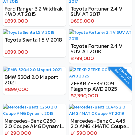
Ford Ranger 3.2 Wildtrak
Toyota Fortuner 2.4 V
4WD AT 2015
SUV AT 2017
฿399,000
฿699,000
Toyota Sienta 1.5 V 2018
Toyota Fortuner 2.4 V
SUV AT 2018
฿399,000
฿799,000
ขายดาวน์
ผ่อนต่อดอกเบี้ย 0%
BMW 520d 2.0 M sport
2021
ZEEKR ZEEKR 009
Flagship AWD 2025
฿899,000
฿2,390,000
Mercedes-Benz C250
Mercedes-Benz CLA45
2.0 Coupe AMG Dynamic
2.0 AMG 4MATIC Coupe
2018
AT 2019
฿1,290,000
฿1,590,000