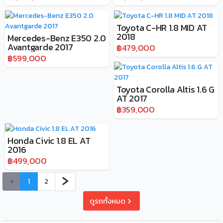
Toyota C-HR 1.8 MID AT
2018
Mercedes-Benz E350 2.0
Avantgarde 2017
฿479,000
฿599,000
Toyota Corolla Altis 1.6 G
AT 2017
฿359,000
Honda Civic 1.8 EL AT
2016
฿499,000
›
‹
1
2
ดูรถทั้งหมด