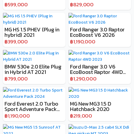
฿599,000
฿829,000
MG HS 1.5 PHEV (Plug in
Ford Ranger 3.0 Raptor
hybrid) 2021
EcoBoost V6 2026
฿399,000
฿1,190,000
BMW 530e 2.0 Elite Plug
Ford Ranger 3.0 V6
in Hybrid AT 2021
EcoBoost Raptor 4WD
2023
฿799,000
฿1,290,000
Ford Everest 2.0 Turbo
MG New MG3 1.5 D
Sport Adventure Pack
Hatchback 2020
2024
฿1,190,000
฿219,000