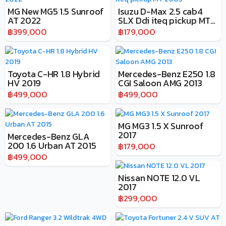
MG New MG5 1.5 Sunroof
Isuzu D-Max 2.5 cab4
AT 2022
SLX Ddi iteq pickup MT
2003
฿399,000
฿179,000
Toyota C-HR 1.8 Hybrid
Mercedes-Benz E250 1.8
HV 2019
CGI Saloon AMG 2013
฿499,000
฿499,000
MG MG3 1.5 X Sunroof
2017
Mercedes-Benz GLA
200 1.6 Urban AT 2015
฿179,000
฿499,000
Nissan NOTE 12.0 VL
2017
฿299,000