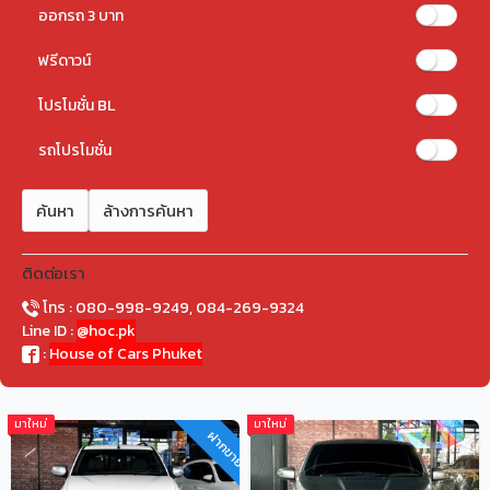
ออกรถ 3 บาท
ฟรีดาวน์
โปรโมชั่น BL
รถโปรโมชั่น
ค้นหา
ล้างการค้นหา
ติดต่อเรา
โทร : 080-998-9249, 084-269-9324
Line ID :
@hoc.pk
:
House of Cars Phuket
มาใหม่
มาใหม่
ฝากขาย