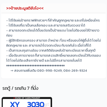
>>ป้ายประมูลดียังไง<<
- ได้ใช้แผ่นป้ายกราฟฟิกสวยๆ ที่สำคัญถูกกฏหมาย และเท่ไม่เหมือนใคร
- ได้ใช้เลขที่เราเป็นคนเลือกเอง และสามารถเสริมดวงเราได้
- สามารถจดทะเบียนได้ตั้งแต่รถเป็นป้ายแดง โดยไม่ต้องขอใช้ป้ายขาว
ก่อน
- ผู้มีสิทธิครอบครอง สามารถ จำหน่าย /โอน หรือมอบให้ผู้อื่นได้ โดยไม่
ผิดกฎหมาย และ สามารถนำไปจดทะเบียน กับรถคันใด เมื่อใดก็ได้
- เป็นการลงทุนทางอ้อม จากสถิติย้อนหลังป้ายทะเบียนราคาขึ้นทุกปี
- เมื่อต้องการขายรถ ก็สามารถสงวนสิทธิ์หมายเลขทะเบียนไว้กับตนเอง
ได้ โดยไม่ต้องเสียภาษีรายปี และไม่มีใครสามารถขโมยได้
♦♦♦♦♦♦♦♦♦♦♦♦♦♦♦♦♦♦♦♦♦♦♦♦♦♦♦♦♦♦♦♦♦♦♦
⇒ สอบถามเพิ่มเติม 080-998-9249, 084-269-9324
รถตู้ / รถเกิน 7 ที่นั่ง
XY 3030