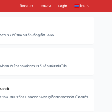
ติดต่อเรา
ขายส่ง
Login
ไทย
าขา 2 ที่บ้านพอน จังหวัดภูเก็ต &nb...
มง่ายๆ ทีมไกรทองล่ากว่า 10 วัน ล้อมจับ3ชั้น ไม่ร...
าดลายัน
การของ นายนรภัทร ปลอดทอง ผวจ ภูเก็ต/นายถาวรวัฒน์ คงแก้ว