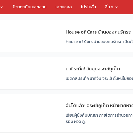
ป้ายทะเบียนเลขสวย
เลขมงคล
โปรโมชั่น
อื่น ๆ
House of Cars บ้านของคนรักรถ
House of Cars บ้านของคนรักรถ เปิดตัวส
นาทีระทึก! จับกุมจระเข้ภูเก็ต
เปิดคลิประทึก นาทีจับ จระเข้ ดิ้นหนีไม่ยอ
จับได้แล้ว! จระเข้ภูเก็ต หน้าชายห
เรียนผู้บังคับบัญชา ภายใต้การอำนวย
รอง ผวจ ภู...