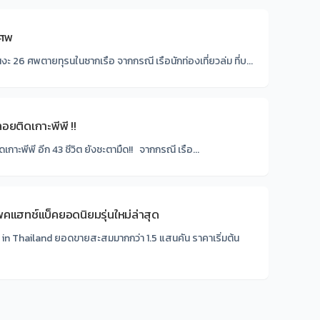
 ศพ
งะ 26 ศพตายทุรนในซากเรือ จากกรณี เรือนักท่องเที่ยวล่ม ที่บ...
ลอยติดเกาะพีพี !!
เกาะพีพี อีก 43 ชีวิต ยังชะตามืด!! จากกรณี เรือ...
คแฮทช์แบ็คยอดนิยมรุ่นใหม่ล่าสุด
n Thailand ยอดขายสะสมมากกว่า 1.5 แสนคัน ราคาเริ่มต้น