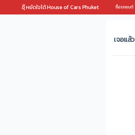
อุ๊ หยัดใจได้ House of Cars Phuket
ซื้อรถยนต์
เจอแล้ว 
เจอแล้ว 13
จากกรณี เรื
หน้าที่สาม
ล่าสุดเมื่
ระหว่างเกา
- สำนักข่าว