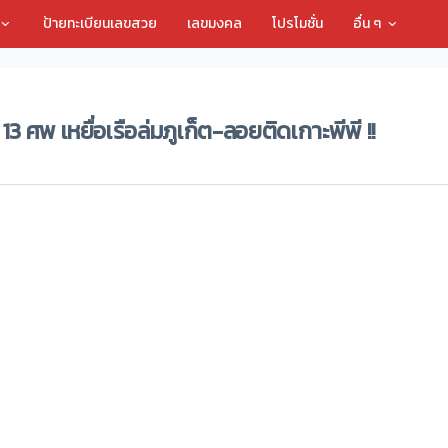
ป้ายทะเบียนเลขสวย
เลขมงคล
โปรโมชั่น
อื่น ๆ
13 ศพ เหยื่อเรือล่มภูเก็ต-ลอยติดเกาะพีพี !!
 ศพ เหยื่อเรือล่มภูเก็ต-ลอยติดเกาะพีพี อีก 43 ชีวิต ยังชะตามืด!!
อนักท่องเที่ยวล่ม ที่บริเวณทะเล จ.ภูเก็ต เมื่อวันที่ 5 ก.ค. ที่ผ่านมา 
ารถช่วยเหลือได้ขึ้นมาได้บางส่วน และยังออกค้นหาผู้สูญหายนั้น
อเวลา 11.00 น. สำนักข่าวไทยรายงานว่า เจ้าหน้าที่พบศพผู้เสียชีวิตเพิ่ม
ะพีพีและเกาะไข่ รวมกับ 1 ศพ ที่พบเมื่อคืนนี้ ขณะนี้มีผู้เสียชีวิตขณะนี
ไทย