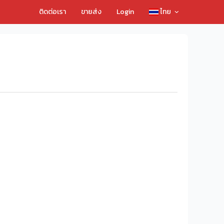
ติดต่อเรา
ขายส่ง
Login
ไทย
ทำให้นักท่องเที่ยวและลูกเรือลอยคอ 138 ราย เวลาต่อมา เจ้า
ลอยไปติดอยู่บริเวณเกาะพีพีแล้วจำนวน 12 ราย อยู่
้พบศพแล้ว 13 ราย เหลือสูญหายอีกทั้งสิ้น 43 ราย