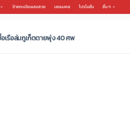
ป้ายทะเบียนเลขสวย
เลขมงคล
โปรโมชั่น
อื่น ๆ
่อเรือล่มภูเก็ตตายพุ่ง 40 ศพ
รือล่ม ภูเก็ตตายพุ่ง 40 ศพ ผงะ 26 ศพตายทุรนในซากเรือ
นักท่องเที่ยวล่ม ที่บริเวณทะเล จ.ภูเก็ต เมื่อวันที่ 5 ก.ค. ที่ผ่านมา ทำให้นักท่อง
นมาได้บางส่วน และยังออกค้นหาผู้สูญหายนั้น
ยวันที่ 6 ก.ค. เจ้าหน้าที่พบศพผู้เสียชีวิตเพิ่มลอยไปติดอยู่บริเวณเกาะแล้ว 15 รา
ลือในทะเล นอกจากนี้เจ้าหน้าที่กู้ภัยร่วมกับกองทัพเรือนำเรือหลวงหัวหิน โดยพบ
มาณ 10 ขวบ ซึ่งเจ้าหน้าที่ได้ลำเลียงศพทั้งหมดส่งตรวจชันสูตรตามขั้นตอน พร้อ
้าที่พบซากเรือฟีนิกซ์จมอยู่ก้นทะเล พร้อมพบร่างผู้เสียชีวิตอีก 26 ศพ ทำให้ตอนนี้