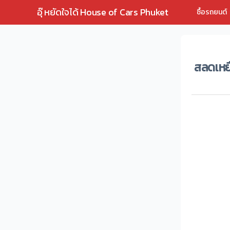
อุ๊ หยัดใจได้ House of Cars Phuket
ซื้อรถยนต์
สลดเหยื
สลดเหยื่อ เ
จากกรณี เรือ
เหลือได้ขึ้
เมื่อช่วงบ่า
สูญหายที่เห
จีน อายุประ
ล่าสุดเจ้าหน