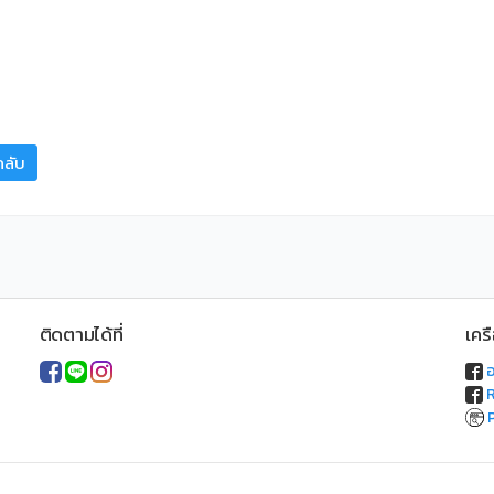
สด
กลับ
ติดตามได้ที่
เคร
อ