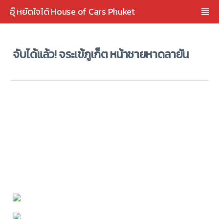
อุ๊ หยัดใจได้ House of Cars Phuket
จับได้แล้ว! จระเข้ภูเก็ต หน้าชายหาดลายัน
เรียนผู้บังคับบัญชา ภายใต้การอำนวยการของ นายนรภัทร ปลอดทอง
ผวจ ภูเก็ต/นายถาวรวัฒน์ คงแก้ว รอง ผวจ ภูเก็ต/ ก.ท อดุลย์ ชูทอง
นอ ถลาง นำโดย ประมงจังหวัด/ประมงอำเภอ และเจ้าหน้าค้นหา จระเข้
เมื่อเวลา ประมาณ 05.30 น( 29 กค 61 )จนท และทีมไกรทองจับขระเข้ได้
แล้ว ที่ บริเวณโขดหิน เกาะกะทะ หาดลายัน อุทยานลายัน เพศเมีย ความ
ยาว ประมาณ 2.30 ม น้ำหนัก ประมาณ 150 กก และ เจ้าหน้าที่ นำโดย
ประมงจังหวัด/ประมงอำเภอ กำลังนำไปไว้ที่ศูนย์วิจัยฯ บ้านแหลมทราย
ต ไม้ขาว อ ถลาง เพื่อให้อาหาร ตรวจสุขภาพ ดูแล ก่อปล่อยในสถานที่
ปลอดภัย ต่อไป