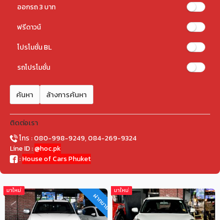
ออกรถ 3 บาท
ฟรีดาวน์
โปรโมชั่น BL
รถโปรโมชั่น
ค้นหา
ล้างการค้นหา
ติดต่อเรา
โทร : 080-998-9249, 084-269-9324
Line ID :
@hoc.pk
:
House of Cars Phuket
มาใหม่
มาใหม่
ฝากขาย