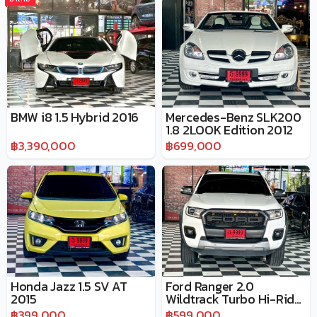
BMW i8 1.5 Hybrid 2016
Mercedes-Benz SLK200
1.8 2LOOK Edition 2012
฿3,390,000
฿699,000
Honda Jazz 1.5 SV AT
Ford Ranger 2.0
2015
Wildtrack Turbo Hi-Rider
2021
฿399,000
฿599,000