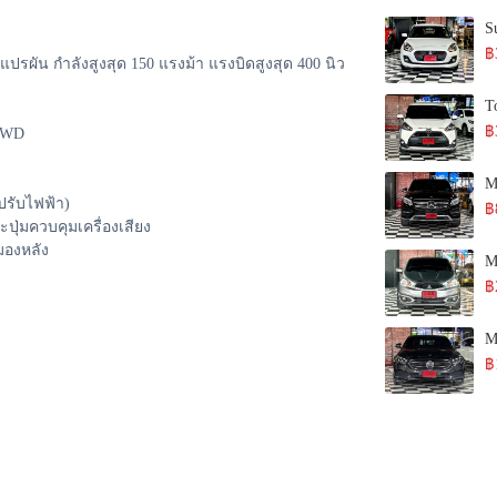
S
฿
แปรผัน กำลังสูงสุด 150 แรงม้า แรงบิดสูงสุด 400 นิว
T
฿
(2WD
M
ปรับไฟฟ้า)
฿
ะปุ่มควบคุมเครื่องเสียง
มองหลัง
M
฿
M
฿