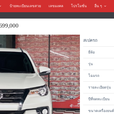
ป้ายทะเบียนเลขสวย
เลขมงคล
โปรโมชั่น
อื่น ๆ
 699,000
สเปครถ
ยี่ห้อ
รุ่น
โฉมรถ
รายละเอียดรุ่น
ปีที่จดทะเบียน
ขนาดเครื่องยนต