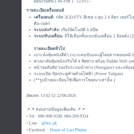
ผ่อนเริ่มต้น ( 84 งวด ) : 12,015.-
รายละเอียเครื่องยนต์
เครื่องยนต์:
รหัส 2GD-FTV ดีเซล 4 สูบ 2.4 ลิตร เทอร์โบ
ตัน-เมตร
ระบบส่งกำลัง:
เกียร์อัตโนมัติ 6 สปีด
ระบบขับเคลื่อน:
มีให้เลือกทั้งแบบขับเคลื่อน 2 ล้อหลัง 
รายละเอียดทั่วไป
เบาะนั่งหุ้มหนังสีดำ (เบาะคนขับและผู้โดยสารตอนหน้า
พวงมาลัยหุ้มหนังปรับได้ 4 ทิศทาง พร้อม Paddle Shift แล
หน้าจอสัมผัส รองรับระบบนำทาง (Navigator) และกล้อง
ระบบเปิด-ปิดประตูท้ายด้วยไฟฟ้า (Power Tailgate)
(**รูปป้ายทะเบียนใช้เพื่อการโฆษณาเท่านั้น )
อัพเดท: 13:02:52 22/06/2026
📌📌 สอบถามข้อมูลเพิ่มเติม 📌📌
• Tel : 080-998-9249, 084-269-9324
• Line :
@hoc.pk
• Facebook :
House of Cars Phuket