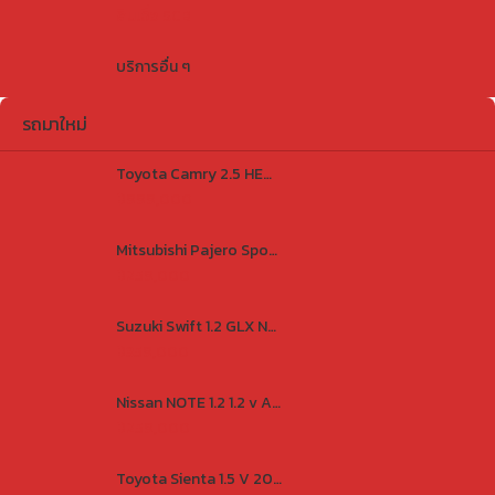
สินเชื่อ SCB
บริการอื่น ๆ
รถมาใหม่
Toyota Camry 2.5 HEV Premium Luxury E-CVT 2023
฿999,000
Mitsubishi Pajero Sport 2.5 GT 4WD 2012
฿259,000
Suzuki Swift 1.2 GLX NAVI 2018
฿359,000
Nissan NOTE 1.2 1.2 v A/T 2018
฿259,000
Toyota Sienta 1.5 V 2018