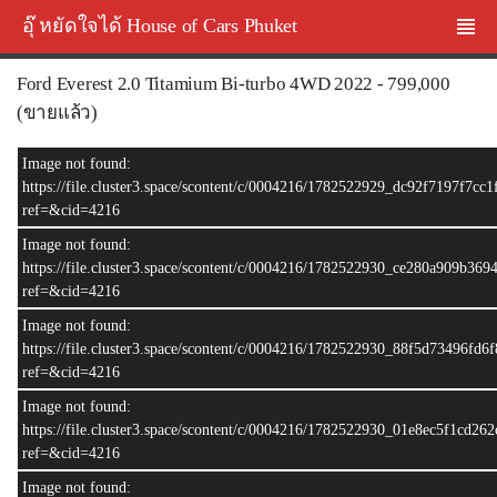
อุ๊ หยัดใจได้ House of Cars Phuket
Ford Everest 2.0 Titamium Bi-turbo 4WD 2022 - 799,000
(ขายแล้ว)
ขายแล้ว
Image not found:
https://file.cluster3.space/scontent/c/0004216/1782522929_dc92f7197f7cc
ref=&cid=4216
Image not found:
https://file.cluster3.space/scontent/c/0004216/1782522930_ce280a909b36
ref=&cid=4216
Image not found:
https://file.cluster3.space/scontent/c/0004216/1782522930_88f5d73496fd
ref=&cid=4216
Image not found:
–
/
15
https://file.cluster3.space/scontent/c/0004216/1782522930_01e8ec5f1cd2
ref=&cid=4216
Image not found: