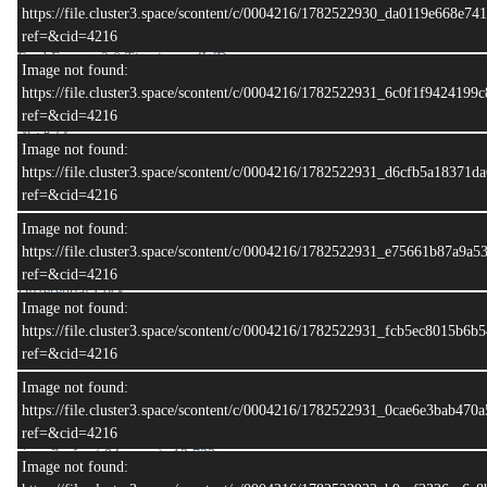
https://file.cluster3.space/scontent/c/0004216/1782522930_da0119e668e74
ref=&cid=4216
Ford Everest 2.0 Titanium+ 4WD
Image not found:
ปีผลิต 2021 • ปีจด : 2022
https://file.cluster3.space/scontent/c/0004216/1782522931_6c0f1f942419
เลขไมล์ :75,xxx กม.
ref=&cid=4216
สี :ขาว
Image not found:
https://file.cluster3.space/scontent/c/0004216/1782522931_d6cfb5a18371
รายละเอียดเครื่องยนต์
ref=&cid=4216
2.0L Bi-Turbo (เทอร์โบคู่) ให้กำลังสูงสุด 213 แรงม้า (HP) แรงบิด
สูงสุด 500 นิวตัน-เมตร
Image not found:
ระบบขับเคลื่อน: ขับเคลื่อน 4 ล้ออัตโนมัติ (4WD) พร้อม Terrain
https://file.cluster3.space/scontent/c/0004216/1782522931_e75661b87a9a
Management System (เลือกโหมดภูมิประเทศ) และ Electronic Rear
ref=&cid=4216
Differential Lock
Image not found:
หลังคากระจก Panoramic Sunroof เปิด-ปิดไฟฟ้า
https://file.cluster3.space/scontent/c/0004216/1782522931_fcb5ec8015b6
เบาะหนังปรับไฟฟ้าคู่หน้า/แถวที่ 3 พับไฟฟ้า
ref=&cid=4216
หน้าจอ SYNC 3 รองรับ Apple CarPlay/Android Auto
Active Noise Cancellation (ระบบตัดเสียงรบกวน)
Image not found:
💶 ราค 799,000 บาท
https://file.cluster3.space/scontent/c/0004216/1782522931_0cae6e3bab47
ฟรีดาวน์
ref=&cid=4216
ผ่อนเริ่มต้น ( 84 งวด ) :13,733 บาท
Image not found:
(**รูปป้ายทะเบียนใช้เพื่อการโฆษณาเท่านั้น )