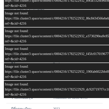
https://file.cluster3.space/scontent/c/0004216/1782522932_b9caf3326ce6
ref=&cid=4216
อัพเดท: 17:28:49 17/07/2026
Image not found:
https://file.cluster3.space/scontent/c/0004216/1782522932_86c8434566e
📌📌 สอบถามข้อมูลเพิ่มเติม 📌📌
ref=&cid=4216
• Tel : 080-998-9249, 084-269-9324
• Line :
Image not found:
@hoc.pk
https://file.cluster3.space/scontent/c/0004216/1782522932_e3730290ea9c
• Facebook :
House of Cars Phuket
ref=&cid=4216
Image not found:
สเปครถ
https://file.cluster3.space/scontent/c/0004216/1782522932_f45fc0170196
ref=&cid=4216
ยี่ห้อ
Ford
Image not found:
https://file.cluster3.space/scontent/c/0004216/1782522932_190fab6022bb
รุ่น
Everest
ref=&cid=4216
Image not found:
โฉมรถ
https://file.cluster3.space/scontent/c/0004216/1782522929_dc92f7197f7cc
ref=&cid=4216
รายละเอียดรุ่น
Titamium Bi-turbo 4WD
ปีที่จดทะเบียน
2022