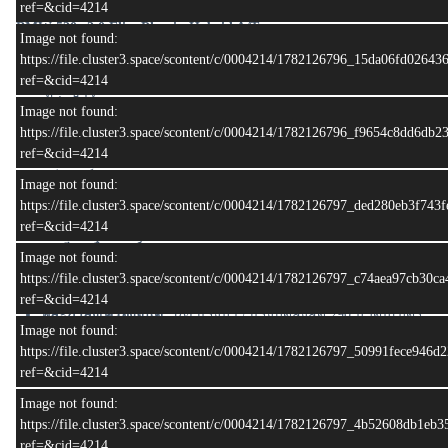
ref=&cid=4214
BMW 530e 2.0 Elite Plug in Hybrid A/T
Image not found:
ปี. 2019 ปีจดทะเบียน. 2021
https://file.cluster3.space/scontent/c/0004214/1782126796_15da06fd0264
ไมล์ : 110,xxx กม.
ref=&cid=4214
สี : ขาว
Image not found:
ป้าย :ขธ 7391 ภูเก็ต
https://file.cluster3.space/scontent/c/0004214/1782126796_f9654c8dd6db
ref=&cid=4214
ราคา : 799,000 บาท
ฟรีดาวน์
Image not found:
ผ่อนเริ่มต้น ( 84 งวด ) : 13,377 .-
https://file.cluster3.space/scontent/c/0004214/1782126797_ded280eb3f74
ref=&cid=4214
รายละเอียเครื่องยนต์
Image not found:
เครื่องยนต์:
เบนซิน 4 สูบแถวเรียง ขนาด 2.0 ลิตร (1,998 ซีซี)
https://file.cluster3.space/scontent/c/0004214/1782126797_c74aea97cb30
TwinPower Turbo
ref=&cid=4214
พละกำลังเครื่องยนต์:
184 แรงม้า / แรงบิดสูงสุด 290 นิวตันเมตร
Image not found:
มอเตอร์ไฟฟ้า:
ให้กำลัง 113 แรงม้า / แรงบิดสูงสุด 250 นิวตัน
https://file.cluster3.space/scontent/c/0004214/1782126797_50991fece946
เมตร
ref=&cid=4214
พละกำลังรวมสูงสุด (System Output):
252 แรงม้า / แรงบิดสูงสุด
420 นิวตันเมตร
Image not found:
อัตราเร่ง:
0 - 100 km/h ภายในเวลา 6.2 วินาที
https://file.cluster3.space/scontent/c/0004214/1782126797_4b52608db1eb
ความเร็วสูงสุด:
235 กิโลเมตร/ชั่วโมง
ref=&cid=4214