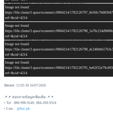
ระบบส่งกำลัง:
เกียร์อัตโนมัติ 8 จังหวะ (Steptronic)
Image not found:
ความจุแบตเตอรี่:
7.6 kWh
https://file.cluster3.space/scontent/c/0004214/1782126797_0e56fc7b6830
โหมดการขับขี่:
SPORT, COMFORT, ECO PRO
ref=&cid=4214
รายละเอียดทั่วไป
Image not found:
รองรับการชาร์จไฟบ้าน (Standard Wall Socket) ใช้เวลาชาร์จจาก
https://file.cluster3.space/scontent/c/0004214/1782126798_1a70c21dd960
0 - 100% ประมาณ 3 ชั่วโมง 15 นาที
ref=&cid=4214
ระบบ Comfort Access, ระบบปรับอากาศอัตโนมัติแบบ Dual Zone,
Image not found:
กล้องมองภาพขณะถอยจอด
https://file.cluster3.space/scontent/c/0004214/1782126798_dc246bb617b
หน้าจอกลางระบบสัมผัสขนาด 8.8 นิ้ว, ระบบนำทาง (Navigation),
ref=&cid=4214
รองรับ BMW ConnectedDrive
เบาะนั่ง:
เบาะนั่งหุ้มด้วยหนัง Dakota เบาะคู่หน้าปรับด้วยไฟฟ้า
Image not found:
และระบบบันทึกตำแหน่ง (Memory Seat) ฝั่งคนขับ
https://file.cluster3.space/scontent/c/0004214/1782126795_be62f52e79cd
(**รูปป้ายทะเบียนใช้เพื่อการโฆษณาเท่านั้น
ref=&cid=4214
อัพเดท: 12:05:30 16/07/2026
📌📌 สอบถามข้อมูลเพิ่มเติม 📌📌
• Tel : 080-998-9249, 084-269-9324
• Line :
@hoc.pk