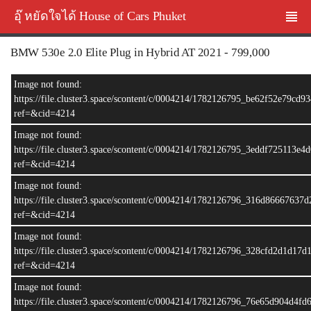
อุ๊ หยัดใจได้ House of Cars Phuket
BMW 530e 2.0 Elite Plug in Hybrid AT 2021 - 799,000
Image not found:
https://file.cluster3.space/scontent/c/0004214/1782126795_be62f52e79cd
ref=&cid=4214
Image not found:
https://file.cluster3.space/scontent/c/0004214/1782126795_3eddf725113e4
ref=&cid=4214
Image not found:
https://file.cluster3.space/scontent/c/0004214/1782126796_316d8666763
ref=&cid=4214
Image not found:
–
/
14
https://file.cluster3.space/scontent/c/0004214/1782126796_328cfd2d1d17
ref=&cid=4214
Image not found:
https://file.cluster3.space/scontent/c/0004214/1782126796_76e65d904d4f