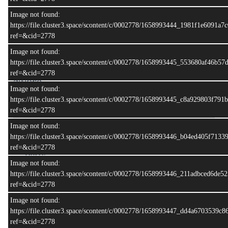
📌📌 สอบถามข้อมูลเพิ่มเติม 📌📌
Image not found:
• Tel : 080-998-9249, 084-269-9324
https://file.cluster3.space/scontent/c/0002778/1658993444_1981f1e6091a7
ref=&cid=2778
• Line :
@hoc.pk
• Facebook :
House of Cars Phuket
Image not found:
https://file.cluster3.space/scontent/c/0002778/1658993445_553680af46b5
ref=&cid=2778
สเปครถ
Image not found:
https://file.cluster3.space/scontent/c/0002778/1658993445_c8a929803f79
ยี่ห้อ
Honda
ref=&cid=2778
Image not found:
รุ่น
Accord
https://file.cluster3.space/scontent/c/0002778/1658993446_b04ed405f713
ref=&cid=2778
โฉมรถ
Image not found:
https://file.cluster3.space/scontent/c/0002778/1658993446_211adbced6de
รายละเอียดรุ่น
ref=&cid=2778
ปีที่จดทะเบียน
1997
Image not found:
https://file.cluster3.space/scontent/c/0002778/1658993447_dd4a6703539c
ref=&cid=2778
ขนาดเครื่องยนต์
2,156