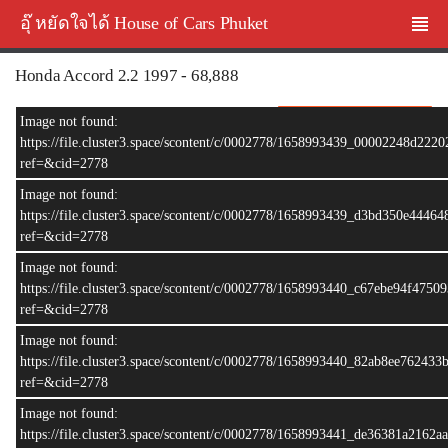
อุ๊ หยัดใจได้ House of Cars Phuket
Honda Accord 2.2 1997 - 68,888
ลดเหลือ 68,888.-
ฝากขาย
Image not found:
https://file.cluster3.space/scontent/c/0002778/1658993439_00002248d22
ref=&cid=2778
Image not found:
https://file.cluster3.space/scontent/c/0002778/1658993439_d3bd350e444
ref=&cid=2778
Image not found:
https://file.cluster3.space/scontent/c/0002778/1658993440_c67ebe94f475
ref=&cid=2778
Image not found:
–
/
20
https://file.cluster3.space/scontent/c/0002778/1658993440_82ab8ee76243
ref=&cid=2778
Image not found:
https://file.cluster3.space/scontent/c/0002778/1658993441_de36381a2162a