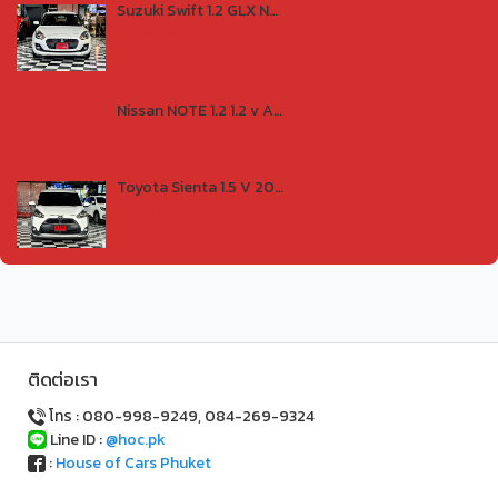
Suzuki Swift 1.2 GLX NAVI 2018
฿359,000
Nissan NOTE 1.2 1.2 v A/T 2018
฿259,000
Toyota Sienta 1.5 V 2018
฿399,000
ติดต่อเรา
โทร : 080-998-9249, 084-269-9324
Line ID :
@hoc.pk
:
House of Cars Phuket