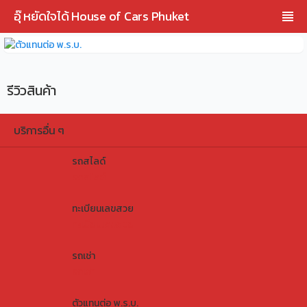
อุ๊ หยัดใจได้ House of Cars Phuket
รีวิวสินค้า
บริการอื่น ๆ
รถสไลด์
รถสไลด์
ทะเบียนเลขสวย
ทะเบียนเลขสวย
รถเช่า
รถเช่า
ตัวแทนต่อ พ.ร.บ.