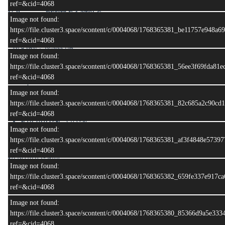
ref=&cid=4068
Volkswagen BEETLE 1.2TSi Coupe
Image not found:
• ปีผลิต : 2013
https://file.cluster3.space/scontent/c/0004068/1768365381_be11757e948a
•ปีจดทะเบียน : 2013
ref=&cid=4068
• เลขไมล์ : 40,xxx กม
Image not found:
• สี ขาว
https://file.cluster3.space/scontent/c/0004068/1768365381_56ee3f69fda81
ref=&cid=4068
รายละเอียดเครื่องยนต์
ครื่องยนต์:
เบนซิน 1.2 ลิตร เทอร์โบ (TSi)
Image not found:
เกียร์:
อัตโนมัติ DSG 7 สปีด
https://file.cluster3.space/scontent/c/0004068/1768365381_82c685a2c90cd
กำลังเครื่องยนต์:
ประมาณ 103-105 แรงม้า
ref=&cid=4068
จำนวนประตู:
3 ประตู
Image not found:
https://file.cluster3.space/scontent/c/0004068/1768365381_af3f4848e573
รายละเอียดทั่วไป
ref=&cid=4068
▪️ภายในเบาะหนัง
Image not found:
▪️ พวงมาลัยมัลติฟังก์ชัน
https://file.cluster3.space/scontent/c/0004068/1768365382_659fe337e917
▪️ จอ Command
ref=&cid=4068
▪️ ระบบเครื่องเสียง Fender
▪️ ไฟหน้า LED Daylight
Image not found:
https://file.cluster3.space/scontent/c/0004068/1768365380_85366d9a5e33
💶 ราคา :999,000 บาท ลดเหลือ 799,000 บาท
ref=&cid=4068