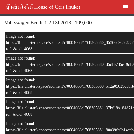
อุ๊ หยัดใจได้ House of Cars Phuket
Volkswagen Beetle 1.2 TSI 2013 - 799,000
Image not found:
https://file.cluster3.space/scontent/c/0004068/1768365380_85366d9a5e33
ref=&cid=4068
Image not found:
https://file.cluster3.space/scontent/c/0004068/1768365380_d5dfb735e19d
ref=&cid=4068
Image not found:
https://file.cluster3.space/scontent/c/0004068/1768365380_512a05629c5b
ref=&cid=4068
Image not found:
–
/
10
https://file.cluster3.space/scontent/c/0004068/1768365381_37bf18b184d
ref=&cid=4068
Image not found:
https://file.cluster3.space/scontent/c/0004068/1768365381_80a39fa0b14c