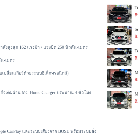
T
฿
S
฿
กำลังสูงสุด 162 แรงม้า / แรงบิด 250 นิวตัน-เมตร
T
฿
ตัน-เมตร
M
บเปลี่ยนเกียร์ด้วยระบบอิเล็กทรอนิกส์)
฿
ร์จเต็มผ่าน MG Home Charger ประมาณ 4 ชั่วโมง
M
฿
pple CarPlay และระบบเสียงจาก BOSE พร้อมระบบสั่ง