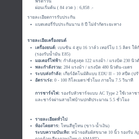
ฟรีดาวน์
ผ่อนเริ่มต้น ( 84 งวด ) : 6,858 .-
รายละเอียดการรับประกัน
แบตเตอรี่รับประกันนาน 8 ปี ไม่จำกัดระยะทาง
รายละเอียเครื่องยนต์
เครื่องยนต์:
เบนซิน 4 สูบ 16 วาล์ว เทอร์โบ 1.5 ลิตร ให้
(รองรับน้ำมัน E85)
มอเตอร์ไฟฟ้า:
กำลังสูงสุด 122 แรงม้า / แรงบิด 230 นิว
พละกำลังรวม:
284 แรงม้า / แรงบิด 480 นิวตัน-เมตร
ระบบส่งกำลัง:
เกียร์อัตโนมัติแบบ EDU II – 10 สปีด (ปรั
อัตราเร่ง:
0 - 100 กิโลเมตร/ชั่วโมง ภายใน 7.5 วินาที
การชาร์จไฟ:
รองรับหัวชาร์จแบบ AC Type 2 ใช้เวลาชา
และชาร์จผ่านสายไฟบ้านปกติประมาณ 5.5 ชั่วโมง
รายละเอียดทั่วไป
ห้องโดยสาร:
โทนสีทูโทน (ขาว-น้ำเงิน)
ระบบความบันเทิง:
หน้าจอสัมผัสขนาด 10 นิ้ว รองรับ A
การด้วยเสียงภาษาไทย (i-SMART)