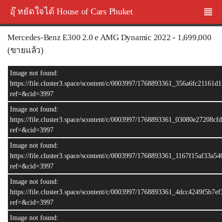
อุ๊ หยัดใจได้ House of Cars Phuket
Mercedes-Benz E300 2.0 e AMG Dynamic 2022 - 1,699,000
(ขายแล้ว)
ขายแล้ว
Image not found:
https://file.cluster3.space/scontent/c/0003997/1768893361_356a6fc21161
ref=&cid=3997
Image not found:
https://file.cluster3.space/scontent/c/0003997/1768893361_03080e27208c
ref=&cid=3997
Image not found:
https://file.cluster3.space/scontent/c/0003997/1768893361_1167f15af33a5
ref=&cid=3997
Image not found:
–
/
16
https://file.cluster3.space/scontent/c/0003997/1768893361_4dcc4249f5b7
ref=&cid=3997
Image not found: