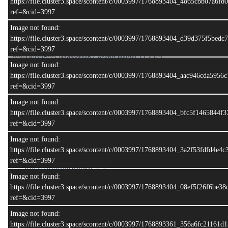
https://file.cluster3.space/scontent/c/0003997/1768893404_4865c8b07a6f
- แม็กอัลลอย AMG 10-Spoke ขนาด 19 นิ้ว
ref=&cid=3997
- พวงมาลัย Multi-Function หุ้มด้วยหนัง Nappa
- หน้าจอแสดง Head-up Display
Image not found:
- ระบบเสียงรอบทิศทาง Burmester
https://file.cluster3.space/scontent/c/0003997/1768893404_d39d375f5bed
- Ambient Light ปรับได้ 64 สี
ref=&cid=3997
- จอแบบดิจิตอล Widescreen Cockpit ขนาด 12.3 นิ้ว
Image not found:
- ระบบสั่งการด้วยเสียง Linguatronic
https://file.cluster3.space/scontent/c/0003997/1768893404_aac946cda595
- ฝาท้ายไฟฟ้า เตะเปิด
ref=&cid=3997
💶 ราคา : 2,090,000 บาท ลดเหลือ 1,699,000 บาท
Image not found:
🌟 ฟรีดาวน์
https://file.cluster3.space/scontent/c/0003997/1768893404_bfc5f1465844f
📅 ผ่อนขั้นต่ำ (84 งวด) 28,442 บาท
ref=&cid=3997
Image not found:
อัพเดท: 14:20:51 16/04/2026
https://file.cluster3.space/scontent/c/0003997/1768893404_3a2f53fdfd4e
ref=&cid=3997
📌📌 สอบถามข้อมูลเพิ่มเติม 📌📌
Image not found:
• Tel : 080-998-9249, 084-269-9324
https://file.cluster3.space/scontent/c/0003997/1768893404_08ef5f26f6be3
• Line :
@hoc.pk
ref=&cid=3997
• Facebook :
House of Cars Phuket
Image not found:
https://file.cluster3.space/scontent/c/0003997/1768893361_356a6fc21161