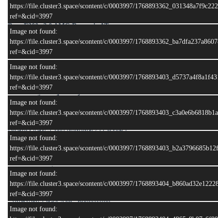
https://file.cluster3.space/scontent/c/0003997/1768893362_031348a7f9c2
ref=&cid=3997
Benz E300e 2.0 AMG Dynamic AT
Image not found:
ปีผลิต : 2021
https://file.cluster3.space/scontent/c/0003997/1768893362_ba7dfa237a860
ปีจด : 2022
ref=&cid=3997
ทะเบียน : ภภ 3551 กทม
สี : ดำ
Image not found:
เลขไมล์ : 29,xxx กม.
https://file.cluster3.space/scontent/c/0003997/1768893403_d5737a4f8a1f
Extedded Warranty 30.01.2025 - 30.01.2027
ref=&cid=3997
๐ รายละเอียดเครื่องยนต์
Image not found:
เครื่องยนต์เบนซินแถวเรียง 4 สูบขนาด 1,991 ซีซี
https://file.cluster3.space/scontent/c/0003997/1768893403_c3a0e6b6818b
ผสานพลังมอเตอร์ไฟฟ้าด้วยเทคโนโลยีแบบปลั๊กอินไฮบริด
ref=&cid=3997
เจเนอเรชันที่ 3 ให้กำลังสูงสุด 211 แรงม้า
Image not found:
พร้อมอัตราเร่งจาก 0-100 กิโลเมตร/ชั่วโมง
https://file.cluster3.space/scontent/c/0003997/1768893403_b2a3796685b1
ในเวลาเพียง 5.7 วินาที ถ่ายทอดพลังจากเครื่องยนต์อย่างเต็ม
ref=&cid=3997
ประสิทธิภาพด้วยระบบส่งกำลังแบบ 9G-TRONIC
๐ รายละเอียดทั่วไป
Image not found:
- ไฟหน้า MULTIBEAM LED
https://file.cluster3.space/scontent/c/0003997/1768893404_b860ad32e122
- หลังคา Panoramic Sunroof
ref=&cid=3997
- กันชนหน้า หลัง AMG Bodystyling
Image not found:
- กระจังหน้า Diamond Radiator Grille