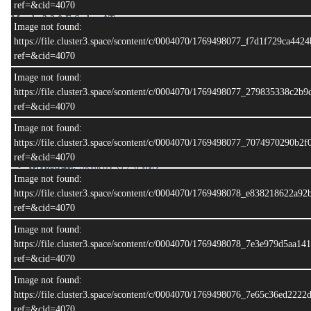
ref=&cid=4070
Mazda 3 2.0 E Sedan AT
Image not found:
https://file.cluster3.space/scontent/c/0004070/1769498077_f7d1f729ca44
• ปีผลิต 2015
ref=&cid=4070
• ปีจดทะเบียน : 2015
•ป้าย : 4กล 6435 กทม.
Image not found:
• เลขไมล์เพียง : 244,xxx กม.
https://file.cluster3.space/scontent/c/0004070/1769498077_279835338c2
• สี : เทา
ref=&cid=4070
Image not found:
https://file.cluster3.space/scontent/c/0004070/1769498077_7074970290b2f
รายละเอียดเครื่องยนต์
ref=&cid=4070
เครื่องยนต์:
Skyactiv-G 2.0 ลิตร
Image not found:
ตัวถัง:
4 ประตูซีดาน
https://file.cluster3.space/scontent/c/0004070/1769498078_e838218622a9
เกียร์อัตโนมัติ 6 จังหวะ Skyactiv-Drive พร้อมโหมด Sport และ
ref=&cid=4070
ระบบ i-STOP เพื่อช่วยประหยัดน้ำมัน รองรับน้ำมันสูงสุด E85
Image not found:
https://file.cluster3.space/scontent/c/0004070/1769498078_7e3e979d5aa1
รายละเอียดทั่วไป
ref=&cid=4070
ภายในเบาะผ้าสีดำ
กระจกมองข้าง:
ปรับและพับด้วยไฟฟ้าอัตโนมัติเมื่อเข้าเกียร์ถอย
Image not found:
หลัง
https://file.cluster3.space/scontent/c/0004070/1769498076_7e65c36ed222
ระบบปัดน้ำฝน:
อัตโนมัติ (Rain Sensor)
ref=&cid=4070