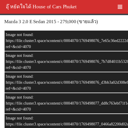
อุ๊ หยัดใจได้ House of Cars Phuket
Mazda 3 2.0 E Sedan 2015 - 279,000 (ขายแล้ว)
ขายแล้ว
Image not found:
https://file.cluster3.space/scontent/c/0004070/1769498076_7e65c36ed222
ref=&cid=4070
Image not found:
https://file.cluster3.space/scontent/c/0004070/1769498076_7b7d84011b5
ref=&cid=4070
Image not found:
https://file.cluster3.space/scontent/c/0004070/1769498076_d3bb3a02d308
ref=&cid=4070
Image not found:
–
/
10
https://file.cluster3.space/scontent/c/0004070/1769498077_dd8c763ebf71
ref=&cid=4070
Image not found:
https://file.cluster3.space/scontent/c/0004070/1769498077_0466a82200d0