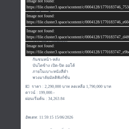
Image not found:
แรงม้า:
ประมาณ 197 แรงม้า
https://file.cluster3.space/scontent/c/0004128/1770183746
ระบบขับเคลื่อน:
4WD (ขับเคลื่อน 4 ล้อ)
เกียร์:
อัตโนมัติ (A/T)
Image not found:
https://file.cluster3.space/scontent/c/0004128/1770183746
รายละเอียดทั่วไป
พวงมาลัยมัลติฟังก์ชัน
Image not found:
Cruise Control
https://file.cluster3.space/scontent/c/0004128/1770183747
CD, MP3, Bluetooth,
Image not found:
หลังคาซันรูฟ
https://file.cluster3.space/scontent/c/0004128/1770183747_
ตัวถัง JEEP WRANGLER SAHARA
กันชนหน้า-หลัง
บันไดข้าง เปิด-ปิด ออโต้
ภายในเบาะหนังสีดำ
พวงมาลัยมัลติฟังก์ชั่น
💶 ราคา : 2,290,000 บาท ลดเหลือ 1,790,000 บาท
ดาวน์ : 199,000.-
ผ่อนเริ่มต้น : 34,263.84
อัพเดท: 11:59:15 15/06/2026