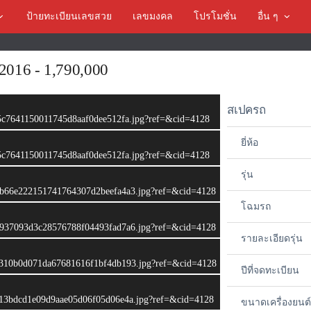
ป้ายทะเบียนเลขสวย
เลขมงคล
โปรโมชั่น
อื่น ๆ
2016 - 1,790,000
สเปครถ
4ff5c7641150011745d8aaf0dee512fa.jpg?ref=&cid=4128
ยี่ห้อ
4ff5c7641150011745d8aaf0dee512fa.jpg?ref=&cid=4128
รุ่น
_086b66e222151741764307d2beefa4a3.jpg?ref=&cid=4128
โฉมรถ
_20b937093d3c28576788f04493fad7a6.jpg?ref=&cid=4128
รายละเอียดรุ่น
_d1c310b0d071da67681616f1bf4db193.jpg?ref=&cid=4128
ปีที่จดทะเบียน
_da013bdcd1e09d9aae05d06f05d06e4a.jpg?ref=&cid=4128
ขนาดเครื่องยนต