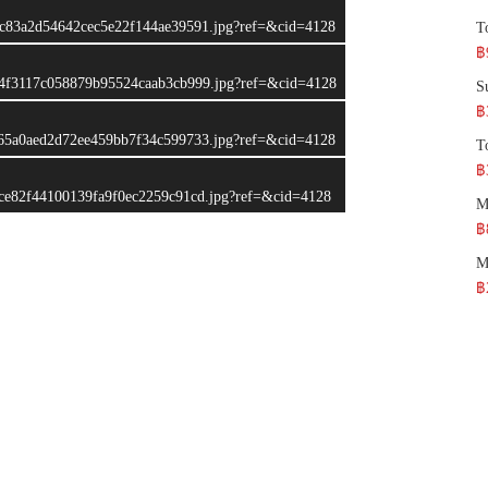
_753c83a2d54642cec5e22f144ae39591.jpg?ref=&cid=4128
T
฿
_e604f3117c058879b95524caab3cb999.jpg?ref=&cid=4128
S
฿
_d4f65a0aed2d72ee459bb7f34c599733.jpg?ref=&cid=4128
T
฿
e9bce82f44100139fa9f0ec2259c91cd.jpg?ref=&cid=4128
M
฿
M
฿