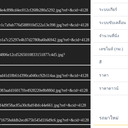
ระบบเกียร์
_4cd4e4c898cd4ec012cf268b280a5292.jpg?ref=&cid=4128
ระบบขับเคลื่อน
_f49e1c7a9ab776d588910d522a13e398.jpg?ref=&cid=4128
จำนวนที่นั่ง
_3e7b1a7c25297e4b37d2780ba6bd6942.jpg?ref=&cid=4128
เลขไมล์ (กม.)
8254806e12cd5265010833151877c4d5.jpg?
สี
ราคา
_9c1ad41d18b61d390ca040cc92b114aa.jpg?ref=&cid=4128
ราคาดาวน์
_26a083aafd16017ffe4928220e8b880d.jpg?ref=&cid=4128
4d9f4d9f58ac85a30c8aff4bfc44e661.jpg?ref=&cid=4128
รถมาใหม่
_2af71675bdddb2ecd675b545d116d9c6.jpg?ref=&cid=4128
)