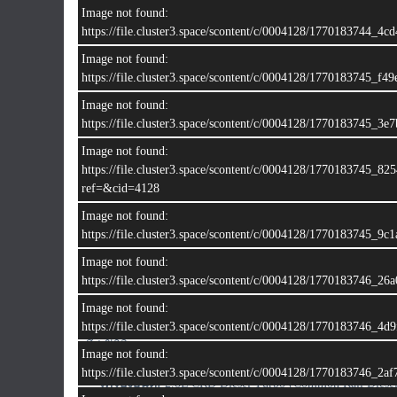
Image not found:
https://file.cluster3.space/scontent/c/0004128/1770183744
Image not found:
https://file.cluster3.space/scontent/c/0004128/1770183745
Image not found:
https://file.cluster3.space/scontent/c/0004128/1770183745
Image not found:
–
/
17
https://file.cluster3.space/scontent/c/0004128/1770183745_
ref=&cid=4128
Image not found:
https://file.cluster3.space/scontent/c/0004128/1770183745
Image not found:
𝐉𝐞𝐞𝐩 𝐖𝐫𝐚𝐧𝐠𝐥𝐞𝐫 𝐒𝐚𝐡𝐚𝐫𝐚 𝟐.𝟖 𝐂𝐑𝐃 𝟒𝐗𝟒 𝐀𝐓
https://file.cluster3.space/scontent/c/0004128/1770183746
• ปีผลิต : 2013
• ปีจดทะเบียน : 2016
Image not found:
• เลขไมล์ : 95,xxx กม.
https://file.cluster3.space/scontent/c/0004128/1770183746_
• สี : ขาว
Image not found:
รายละเอียดเครื่องยนต์
https://file.cluster3.space/scontent/c/0004128/1770183746
เครื่องยนต์:
2.8L CRD Diesel Turbo (Common Rail Diesel