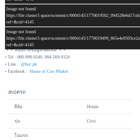
💶 ราคา :499,000 บาท
🌟 ฟรีดาวน์
Image not found:
ผ่อนเริ่มต้น ( 84 งวด ) : 9,894
https://file.cluster3.space/scontent/c/0004145/1770019502_094528e6d17c
(**รูปป้ายทะเบียนใช้เพื่อการโฆษณาเท่านั้น )
ref=&cid=4145
Image not found:
อัพเดท: 13:27:07 07/02/2026
https://file.cluster3.space/scontent/c/0004145/1770019499_865e4e9503ce
ref=&cid=4145
📌📌 สอบถามข้อมูลเพิ่มเติม 📌📌
• Tel : 080-998-9249, 084-269-9324
• Line :
@hoc.pk
• Facebook :
House of Cars Phuket
สเปครถ
ยี่ห้อ
Honda
รุ่น
Civic
โฉมรถ