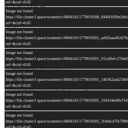
ref=&cid=4145
Honda Civic 1.8 EL AT
Image not found:
• ปีผลิต 2016 จดทะเบียน 2016
https://file.cluster3.space/scontent/c/0004145/1770019500_8449f1830e2d
• เลขไมล์เพียง : 89,xxx กม.
ref=&cid=4145
• สี : ดำ
Image not found:
ป้ายทะเบียน ขท 5543 ภูเก็ต
https://file.cluster3.space/scontent/c/0004145/1770019501_ae82faae462d7
ref=&cid=4145
รายละเอียดเครื่องยนต์
เครื่องยนต์:
1.8 ลิตร 4 สูบ SOHC 16 วาล์ว i-VTEC
Image not found:
กำลังสูงสุด:
141 แรงม้า (PS) ที่ 6,500 รอบ/นาที
https://file.cluster3.space/scontent/c/0004145/1770019501_911af0efc27bb
แรงบิดสูงสุด:
174 นิวตันเมตร ที่ 4,300 รอบ/นาที
ref=&cid=4145
ระบบส่งกำลัง:
เกียร์อัตโนมัติ CVT
Image not found:
รายยละเอียดทั่วไป
https://file.cluster3.space/scontent/c/0004145/1770019501_14b362aab254
เบาะนั่งคนขับปรับไฟฟ้า 8 ทิศทาง
ref=&cid=4145
หน้าจอสัมผัสขนาด 7 นิ้ว รองรับ Apple CarPlay
Image not found:
มาตรวัดหน้าจอ TFT
https://file.cluster3.space/scontent/c/0004145/1770019501_316434ee8fe7
ไฟตัดหมอกคู่หน้า และระบบเปิด-ปิดไฟหน้าอัตโนมัติ
ref=&cid=4145
กล้องแสดงภาพด้านหลังปรับมุมมองได้
ระบบสตาร์ทเครื่องยนต์พร้อมเครื่องปรับอากาศด้วยรีโมท (Engine
Image not found:
Remote Start)
https://file.cluster3.space/scontent/c/0004145/1770019501_5f44dc47fe79
ref=&cid=4145