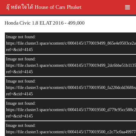
อุ๊ หยัดใจได้ House of Cars Phuket
Honda Civic 1.8 EL AT 2016 - 499,000
Image not found:
https://file.cluster3.space/scontent/c/0004145/1770019499_865e4e9503ce
ref=&cid=4145
Image not found:
https://file.cluster3.space/scontent/c/0004145/1770019499_2dc6bbe51b11
ref=&cid=4145
Image not found:
https://file.cluster3.space/scontent/c/0004145/1770019500_fa220dcdd368f
ref=&cid=4145
Image not found:
–
/
12
https://file.cluster3.space/scontent/c/0004145/1770019500_d779c95cc588
ref=&cid=4145
Image not found:
https://file.cluster3.space/scontent/c/0004145/1770019500_c2c75c0aa499