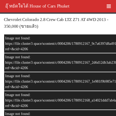
อุ๊ หยัดใจได้ House of Cars Phuket
Chevrolet Colorado 2.8 Crew Cab LTZ Z71 AT 4WD 2013 -
350,000 (ขายแล้ว)
ขายแล้ว
Image not found:
https://file.cluster3.space/scontent/c/0004206/1780912167_9c7a6397d8a4
ref=&cid=4206
Image not found:
https://file.cluster3.space/scontent/c/0004206/1780912167_2d6d12db3ab2
ref=&cid=4206
Image not found:
https://file.cluster3.space/scontent/c/0004206/1780912167_1e981f9b985e
ref=&cid=4206
Image not found:
–
/
17
https://file.cluster3.space/scontent/c/0004206/1780912168_a14021ddd7ab
ref=&cid=4206
Image not found: