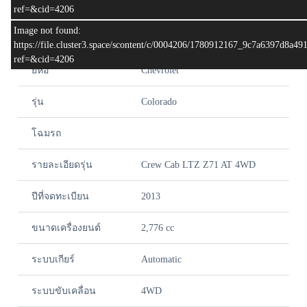
ref=&cid=4206
Image not found:
สเปครถ
https://file.cluster3.space/scontent/c/0004206/1780912167_9c7a6397d8a4
ref=&cid=4206
ยี่ห้อ
Chevrolet
รุ่น
Colorado
โฉมรถ
รายละเอียดรุ่น
Crew Cab LTZ Z71 AT 4WD
ปีที่จดทะเบียน
2013
ขนาดเครื่องยนต์
2,776 cc
ระบบเกียร์
Automatic
ระบบขับเคลื่อน
4WD