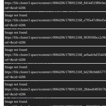
https://file.cluster3.space/scontent/c/0004206/1780912168_8414451989c6
ref=&cid=4206
Chevrolet Colorado 2.8 Crew Cab LTZ Z71 AT 4WD
Image not found:
ปี. 2013. ปีจด. 2013
https://file.cluster3.space/scontent/c/0004206/1780912168_e795e47c80e4
ไมล์ : 32,xxx กม.
ref=&cid=4206
สี : ขาว
Image not found:
กร 108 ภูเก็ต ( ไม่รวมป้ายทะเบียน)
https://file.cluster3.space/scontent/c/0004206/1780912168_90395f6bcc2c
ref=&cid=4206
ราคา : 359,000 บาท
Image not found:
🔰
อุปกรณ์เสริม
https://file.cluster3.space/scontent/c/0004206/1780912168_ae9aafcbd354
ฝาท้ายระบบไฟฟ้า
ref=&cid=4206
ช่วงล่างเสริม Unicorb GEN.3
Image not found:
แม็กซ์ พร้อม ยางBlackhawk Hisend Ridgecrawler R/T
https://file.cluster3.space/scontent/c/0004206/1780912169_bd238c0dd65
ref=&cid=4206
รายละเอียเครื่องยนต์
Image not found:
เครื่องยนต์:
รหัส XLD28 ดีเซล 4 สูบแถวเรียง 16 วาล์ว คอมมอน
https://file.cluster3.space/scontent/c/0004206/1780912169_28deedf48501
เรล เทอร์โบแปรผัน (VGT) และอินเตอร์คูลเลอร์
ref=&cid=4206
ความจุกระบอกสูบ:
2,776 ซีซี
Image not found:
กำลังสูงสุด:
180 แรงม้า ที่ 3,800 รอบ/นาที