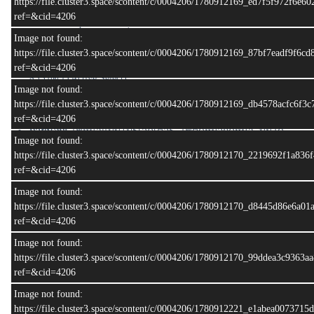
https://file.cluster3.space/scontent/c/0004206/1780912169_ed7f5f972f6e6
แรงบิดสูงสุด:
47.9 กิโลกรัม-เมตร (470 นิวตัน-เมตร) ที่ 2,000
ref=&cid=4206
รอบ/นาที
ระบบขับเคลื่อน:
ขับเคลื่อน 4 ล้อ (Part-time 4WD) ควบคุมด้วย
Image not found:
สวิตช์ไฟฟ้า
https://file.cluster3.space/scontent/c/0004206/1780912169_87bf7eadf9f6c
ระบบเกียร์:
อัตโนมัติ 6 จังหวะ (6AT) พร้อมโหมดเปลี่ยนเกียร์
ref=&cid=4206
ธรรมดา (Active Select)
Image not found:
https://file.cluster3.space/scontent/c/0004206/1780912169_db4578acfc6f3
รายละเอียดทั่วไป
ref=&cid=4206
ภายนอก:
ไฟหน้าแบบโปรเจคเตอร์, ไฟตัดหมอกคู่หน้า, บันได
Image not found:
ข้าง, และกระจกมองข้างปรับ/พับไฟฟ้า
https://file.cluster3.space/scontent/c/0004206/1780912170_2219692f1a83
ความสะดวกสบาย:
เบาะนั่งหุ้มหนัง เบาะคนขับปรับไฟฟ้า, ระบบ
ref=&cid=4206
ปรับอากาศอัตโนมัติ, และพวงมาลัยมัลติฟังก์ชัน
(**รูปป้ายทะเบียนใช้เพื่อการโฆษณาเท่านั้น )
Image not found:
https://file.cluster3.space/scontent/c/0004206/1780912170_d8445d86e6a
ref=&cid=4206
อัพเดท: 15:00:21 18/07/2026
Image not found:
https://file.cluster3.space/scontent/c/0004206/1780912170_99ddea3c9363
📌📌 สอบถามข้อมูลเพิ่มเติม 📌📌
ref=&cid=4206
• Tel : 080-998-9249, 084-269-9324
• Line :
@hoc.pk
Image not found:
• Facebook :
House of Cars Phuket
https://file.cluster3.space/scontent/c/0004206/1780912221_e1abea007371